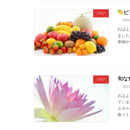
ビ
ブログ
202
おはよ
ました
果物や
旬な
ブログ
202
おはよ
ていま
エネル
食べ [