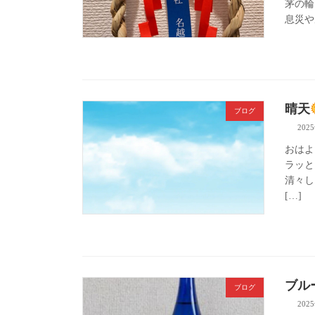
茅の輪
息災や
晴天
ブログ
202
おはよ
ラッと
清々し
[…]
ブル
ブログ
202