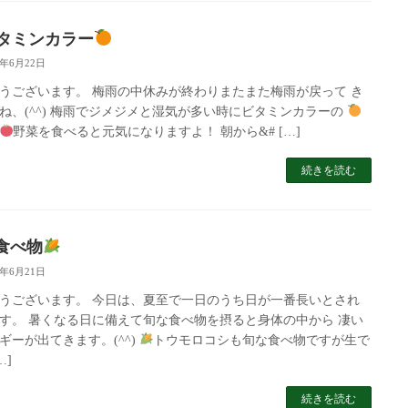
タミンカラー
5年6月22日
うございます。 梅雨の中休みが終わりまたまた梅雨が戻って き
ね、(^^) 梅雨でジメジメと湿気が多い時にビタミンカラーの
野菜を食べると元気になりますよ！ 朝から&# […]
続きを読む
食べ物
5年6月21日
うございます。 今日は、夏至で一日のうち日が一番長いとされ
す。 暑くなる日に備えて旬な食べ物を摂ると身体の中から 凄い
ギーが出てきます。(^^)
トウモロコシも旬な食べ物ですが生で
…]
続きを読む