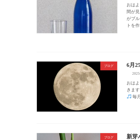
おはよ
間が見
がブル
トを作
6月
ブログ
202
おはよ
きます。
毎月
新芽
ブログ