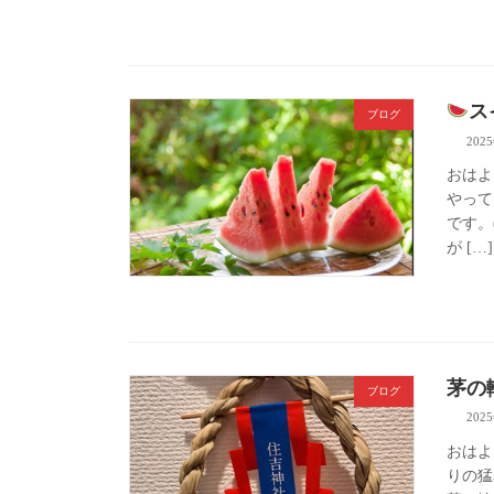
ス
ブログ
202
おはよ
やって
です。
が […]
茅の
ブログ
202
おはよ
りの猛