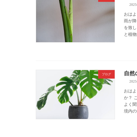
202
おはよ
雨が降
を致し
と植物
自然
ブログ
202
おはよ
か？ 
よく聞
境内の