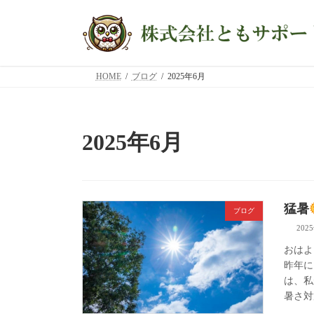
コ
ナ
ン
ビ
テ
ゲ
ン
ー
ツ
シ
HOME
ブログ
2025年6月
へ
ョ
ス
ン
キ
に
ッ
移
2025年6月
プ
動
猛暑
ブログ
202
おはよ
昨年に
は、私
暑さ対