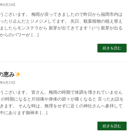
5年6月24日
うございます。 梅雨が戻ってきましたので昨日から福岡市内は
ったり止んだとジメジメしてます。 先日、観葉植物の植え替え
ましたらモンステラから 新芽が出てきてます！(^^) 新芽が出る
からのパワーが […]
続きを読む
の恵み
5年6月23日
うございます。 皆さん、梅雨の時期で体調を壊されていません
この時期になると片頭痛や身体の節々が痛くなると 言ったお話を
きます。 そんな時は、無理をせずに近くの神社さんへ参拝して
中にあります御神木 […]
続きを読む