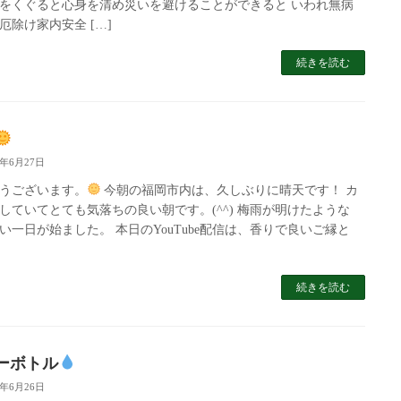
をくぐると心身を清め災いを避けることができると いわれ無病
厄除け家内安全 […]
続きを読む
5年6月27日
うございます。
今朝の福岡市内は、久しぶりに晴天です！ カ
していてとても気落ちの良い朝です。(^^) 梅雨が明けたような
い一日が始ました。 本日のYouTube配信は、香りで良いご縁と
続きを読む
ーボトル
5年6月26日